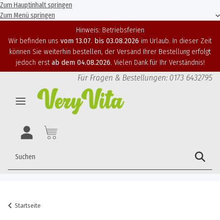
Zum Hauptinhalt springen
Zum Menü springen
Hinweis: Betriebsferien
Wir befinden uns
vom 13.07. bis 03.08.2026
im Urlaub. In dieser Zeit
können Sie weiterhin bestellen, der Versand Ihrer Bestellung erfolgt
jedoch erst
ab dem 04.08.2026
. Vielen Dank für Ihr Verständnis!
Für Fragen & Bestellungen: 0173 6432795
Startseite