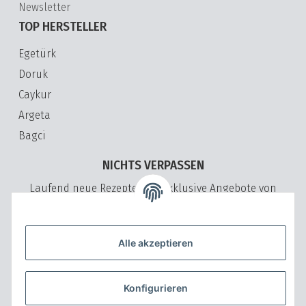
Newsletter
TOP HERSTELLER
Egetürk
Doruk
Caykur
Argeta
Bagci
NICHTS VERPASSEN
Laufend neue Rezepte und exklusive Angebote von
VeryVita
Bitte senden Sie mir entsprechend Ihrer
Datenschutzerklärung
regelmäßig und jederzeit widerruflich Informationen zu Ihrem
Alle akzeptieren
Produktsortiment per E-Mail zu.
ABONNIEREN
Konfigurieren
NICHTS VERPASSEN Abonnieren