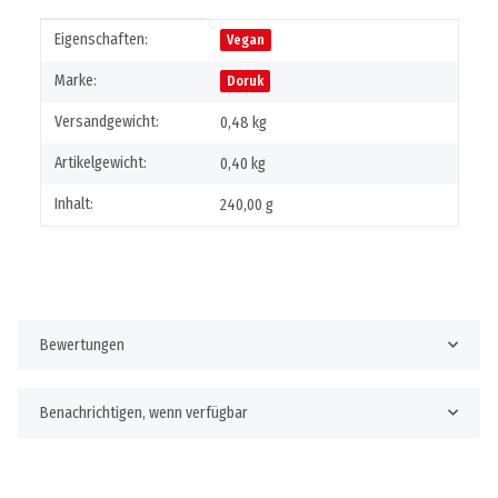
Produkteigenschaft
Wert
Eigenschaften:
Vegan
Marke:
Doruk
Versandgewicht:
0,48 kg
Artikelgewicht:
0,40
kg
Inhalt:
240,00 g
Bewertungen
Benachrichtigen, wenn verfügbar