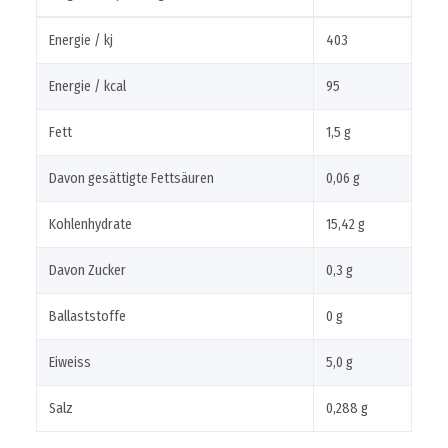
Energie / kj
403
Energie / kcal
95
Fett
1,5 g
Davon gesättigte Fettsäuren
0,06 g
Kohlenhydrate
15,42 g
Davon Zucker
0,3 g
Ballaststoffe
0 g
Eiweiss
5,0 g
Salz
0,288 g