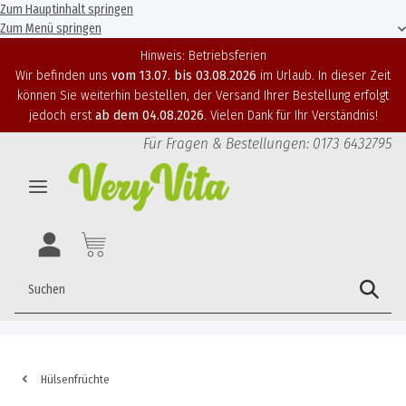
Zum Hauptinhalt springen
Zum Menü springen
Hinweis: Betriebsferien
Wir befinden uns
vom 13.07. bis 03.08.2026
im Urlaub. In dieser Zeit
können Sie weiterhin bestellen, der Versand Ihrer Bestellung erfolgt
jedoch erst
ab dem 04.08.2026
. Vielen Dank für Ihr Verständnis!
Für Fragen & Bestellungen: 0173 6432795
Hülsenfrüchte