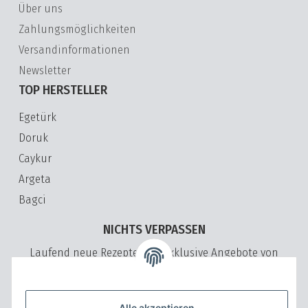
Über uns
Zahlungsmöglichkeiten
Versandinformationen
Newsletter
TOP HERSTELLER
Egetürk
Doruk
Caykur
Argeta
Bagci
NICHTS VERPASSEN
Laufend neue Rezepte und exklusive Angebote von
VeryVita
Bitte senden Sie mir entsprechend Ihrer
Datenschutzerklärung
regelmäßig und jederzeit widerruflich Informationen zu Ihrem
Alle akzeptieren