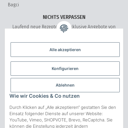
Bagci
NICHTS VERPASSEN
Laufend neue Rezepte und exklusive Angebote von
VeryVita
Bitte senden Sie mir entsprechend Ihrer
Datenschutzerklärung
regelmäßig und jederzeit widerruflich Informationen zu Ihrem
Alle akzeptieren
Produktsortiment per E-Mail zu.
ABONNIEREN
Konfigurieren
NICHTS VERPASSEN Abonnieren
ZAHLUNGSARTEN
Ablehnen
Wie wir Cookies & Co nutzen
Durch Klicken auf „Alle akzeptieren“ gestatten Sie den
Einsatz folgender Dienste auf unserer Website:
YouTube, Vimeo, SHOPVOTE, Brevo, ReCaptcha. Sie
können die Einstellung jederzeit ändern