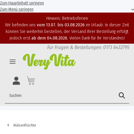
Zum Hauptinhalt springen
Zum Menü springen
Hinweis: Betriebsferien
Wir befinden uns
vom 13.07. bis 03.08.2026
im Urlaub. In dieser Zeit
können Sie weiterhin bestellen, der Versand Ihrer Bestellung erfolgt
jedoch erst
ab dem 04.08.2026
. Vielen Dank für Ihr Verständnis!
Für Fragen & Bestellungen: 0173 6432795
Hülsenfrüchte