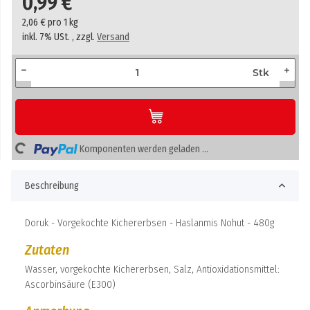
0,99 €
2,06 € pro 1 kg
inkl. 7% USt. , zzgl.
Versand
Stk
ding...
Komponenten werden geladen ...
Beschreibung
Doruk - Vorgekochte Kichererbsen - Haslanmis Nohut - 480g
Zutaten
Wasser, vorgekochte Kichererbsen, Salz, Antioxidationsmittel:
Ascorbinsäure (E300)