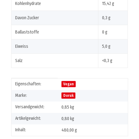
Kohlenhydrate
15,42 g
Davon Zucker
0,3 g
Ballaststoffe
0 g
Eiweiss
5,0 g
Salz
<0,3 g
Produkteigenschaft
Wert
Eigenschaften:
Vegan
Marke:
Doruk
Versandgewicht:
0,85 kg
Artikelgewicht:
0,80
kg
Inhalt:
480,00 g