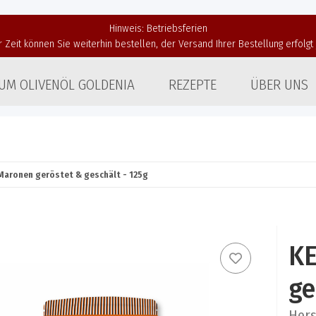
Hinweis: Betriebsferien
r Zeit können Sie weiterhin bestellen, der Versand Ihrer Bestellung erfolg
UM OLIVENÖL GOLDENIA
REZEPTE
ÜBER UNS
Maronen geröstet & geschält - 125g
KE
ge
Hers