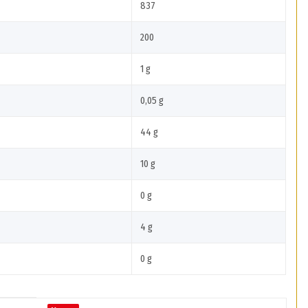
837
200
1 g
0,05 g
44 g
10 g
0 g
4 g
0 g