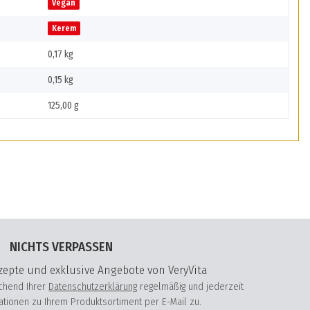
Vegan
Kerem
0,17 kg
0,15
kg
125,00 g
NICHTS VERPASSEN
epte und exklusive Angebote von VeryVita
echend Ihrer
Datenschutzerklärung
regelmäßig und jederzeit
mationen zu Ihrem Produktsortiment per E-Mail zu.