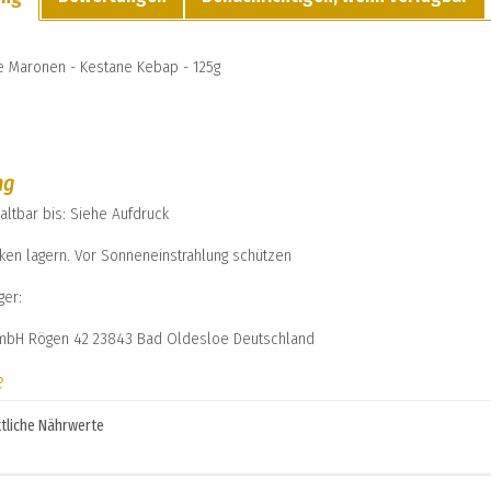
e Maronen - Kestane Kebap - 125g
ng
altbar bis: Siehe Aufdruck
cken lagern. Vor Sonneneinstrahlung schützen
ger:
GmbH Rögen 42 23843 Bad Oldesloe Deutschland
e
tliche Nährwerte