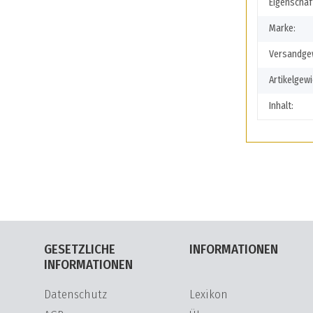
Produkte
Wert
Eigenschaf
Marke:
Versandgew
Artikelgewi
Inhalt:
GESETZLICHE
INFORMATIONEN
INFORMATIONEN
Datenschutz
Lexikon