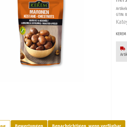
Artike
GTIN:
8
Kate
KEREM 
Arti
Bewertungen
Benachrichtigen, wenn verfügbar
ung