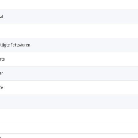
al
ttigte Fettsäuren
ate
er
fe