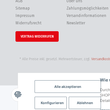
AGB
Über uns
Sitemap
Zahlungsmöglichkeiten
Impressum
Versandinformationen
Widerrufsrecht
Newsletter
VERTRAG WIDERRUFEN
* Alle Preise inkl. gesetzl. Mehrwertsteuer, zzgl.
Versandkost
Wie 
Alle akzeptieren
Durch
SHOPV
Detai
Konfigurieren
Ablehnen
Impre