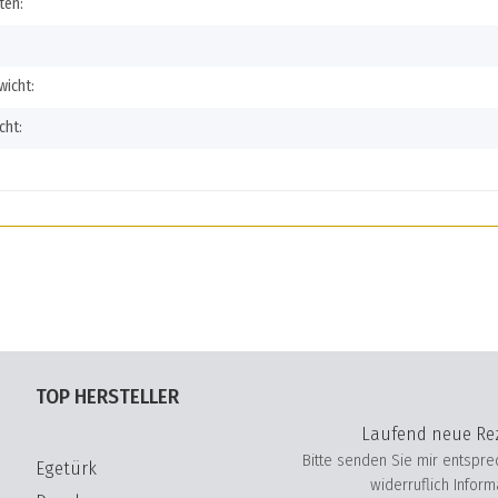
igenschaft
ten:
icht:
cht:
TOP HERSTELLER
Laufend neue Rez
Bitte senden Sie mir entspr
Egetürk
widerruflich Infor