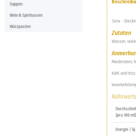
Beschreib
Suppen
Wein & Spirituosen
Sera - Steck
Würzpasten
Zutaten
Wasser, viol
Anmerku
Mindestens h
Kühl und tro
Inverkehrbrin
Nährwert
Durchschnit
(pro 100 ml
Energie / kj