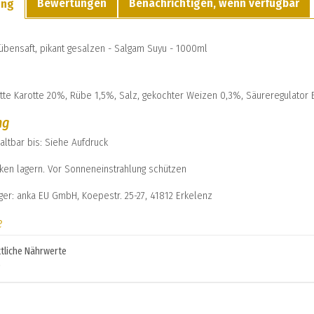
Bewertungen
Benachrichtigen, wenn verfügbar
ung
rübensaft, pikant gesalzen - Salgam Suyu - 1000ml
ette Karotte 20%, Rübe 1,5%, Salz, gekochter Weizen 0,3%, Säureregulator 
ng
altbar bis: Siehe Aufdruck
cken lagern. Vor Sonneneinstrahlung schützen
ger: anka EU GmbH, Koepestr. 25-27, 41812 Erkelenz
e
tliche Nährwerte
)