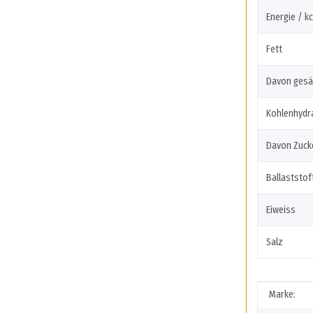
Energie / kc
Fett
Davon gesä
Kohlenhydr
Davon Zuck
Ballaststof
Eiweiss
Salz
Produkte
Wert
Marke: