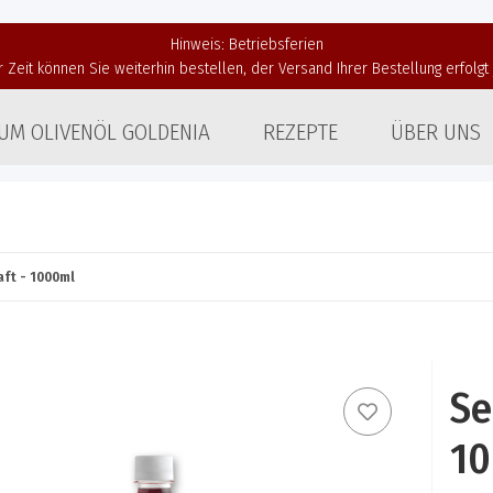
Hinweis: Betriebsferien
r Zeit können Sie weiterhin bestellen, der Versand Ihrer Bestellung erfolg
UM OLIVENÖL GOLDENIA
REZEPTE
ÜBER UNS
aft - 1000ml
Se
1