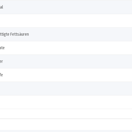
al
ttigte Fettsäuren
ate
er
fe
igenschaft