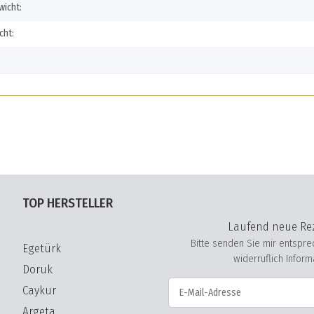
icht:
cht:
TOP HERSTELLER
Laufend neue Rez
Bitte senden Sie mir entspr
Egetürk
widerruflich Infor
Doruk
Caykur
Argeta
NICHTS VERPASSEN Abonnieren