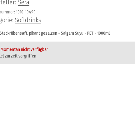
teller:
Sera
lnummer:
1010-19499
gorie:
Softdrinks
 Steckrübensaft, pikant gesalzen - Salgam Suyu - PET - 1000ml
Momentan nicht verfügbar
kel zurzeit vergriffen