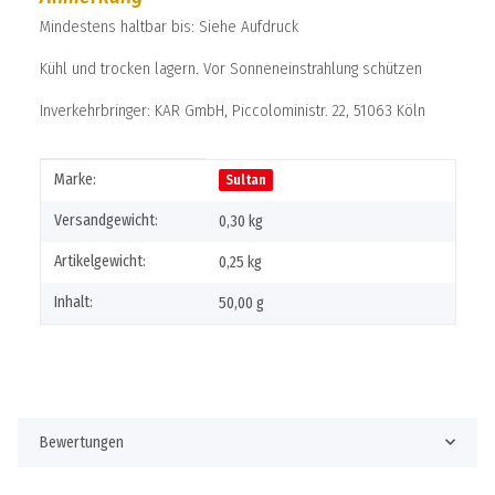
Mindestens haltbar bis: Siehe Aufdruck
Kühl und trocken lagern. Vor Sonneneinstrahlung schützen
Inverkehrbringer: KAR GmbH, Piccoloministr. 22, 51063 Köln
Produkteigenschaft
Wert
Marke:
Sultan
Versandgewicht:
0,30 kg
Artikelgewicht:
0,25
kg
Inhalt:
50,00 g
Bewertungen