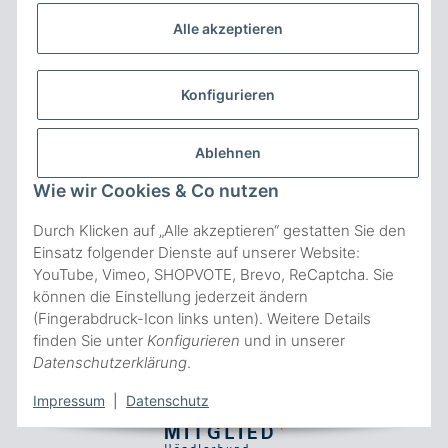
regelmäßig und jederzeit widerruflich Informationen zu Ihrem
Alle akzeptieren
Produktsortiment per E-Mail zu.
ABONNIEREN
Konfigurieren
NICHTS VERPASSEN Abonnieren
ZAHLUNGSARTEN
Ablehnen
Wie wir Cookies & Co nutzen
Durch Klicken auf „Alle akzeptieren“ gestatten Sie den
Einsatz folgender Dienste auf unserer Website:
YouTube, Vimeo, SHOPVOTE, Brevo, ReCaptcha. Sie
können die Einstellung jederzeit ändern
* Alle Preise inkl. gesetzl. Mehrwertsteuer, zzgl.
(Fingerabdruck-Icon links unten). Weitere Details
Versandkosten
, wenn nicht anderes beschrieben.
finden Sie unter
Konfigurieren
und in unserer
© Copyright VeryVita 2020
- Powered by JTL-Shop
Datenschutzerklärung
.
Impressum
|
Datenschutz