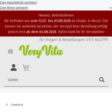
Zum Hauptinhalt springen
Zum Menü springen
Hinweis: Betriebsferien
Wir befinden uns
vom 13.07. bis 03.08.2026
im Urlaub. In dieser Zeit
können Sie weiterhin bestellen, der Versand Ihrer Bestellung erfolgt
jedoch erst
ab dem 04.08.2026
. Vielen Dank für Ihr Verständnis!
Für Fragen & Bestellungen: 0173 6432795
Gewürze