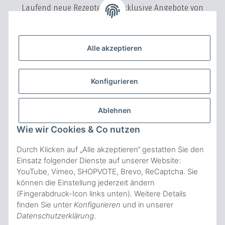
Laufend neue Rezepte und exklusive Angebote von
VeryVita
Bitte senden Sie mir entsprechend Ihrer
Datenschutzerklärung
regelmäßig und jederzeit widerruflich Informationen zu Ihrem
Alle akzeptieren
Produktsortiment per E-Mail zu.
ABONNIEREN
Konfigurieren
NICHTS VERPASSEN Abonnieren
ZAHLUNGSARTEN
Ablehnen
Wie wir Cookies & Co nutzen
Durch Klicken auf „Alle akzeptieren“ gestatten Sie den
Einsatz folgender Dienste auf unserer Website:
YouTube, Vimeo, SHOPVOTE, Brevo, ReCaptcha. Sie
können die Einstellung jederzeit ändern
* Alle Preise inkl. gesetzl. Mehrwertsteuer, zzgl.
(Fingerabdruck-Icon links unten). Weitere Details
Versandkosten
, wenn nicht anderes beschrieben.
finden Sie unter
Konfigurieren
und in unserer
© Copyright VeryVita 2020
- Powered by JTL-Shop
Datenschutzerklärung
.