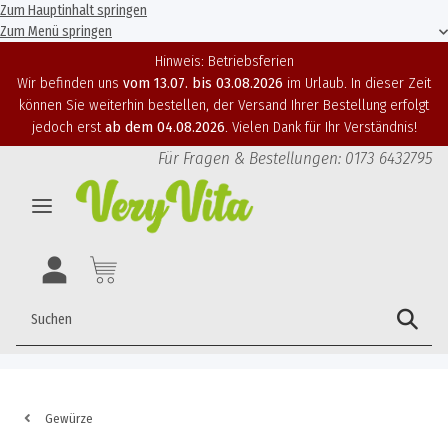
Zum Hauptinhalt springen
Zum Menü springen
Hinweis: Betriebsferien
Wir befinden uns
vom 13.07. bis 03.08.2026
im Urlaub. In dieser Zeit
können Sie weiterhin bestellen, der Versand Ihrer Bestellung erfolgt
jedoch erst
ab dem 04.08.2026
. Vielen Dank für Ihr Verständnis!
Für Fragen & Bestellungen: 0173 6432795
Gewürze