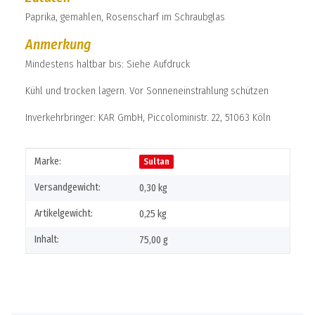
Paprika, gemahlen, Rosenscharf im Schraubglas
Anmerkung
Mindestens haltbar bis: Siehe Aufdruck
Kühl und trocken lagern. Vor Sonneneinstrahlung schützen
Inverkehrbringer: KAR GmbH, Piccoloministr. 22, 51063 Köln
Produkteigenschaft
Wert
Marke:
Sultan
Versandgewicht:
0,30 kg
Artikelgewicht:
0,25
kg
Inhalt:
75,00 g