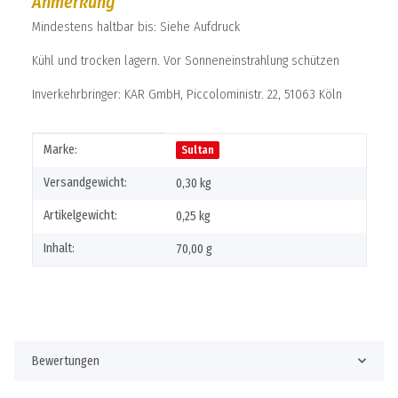
Anmerkung
Mindestens haltbar bis: Siehe Aufdruck
Kühl und trocken lagern. Vor Sonneneinstrahlung schützen
Inverkehrbringer: KAR GmbH, Piccoloministr. 22, 51063 Köln
Produkteigenschaft
Wert
Marke:
Sultan
Versandgewicht:
0,30 kg
Artikelgewicht:
0,25
kg
Inhalt:
70,00 g
Bewertungen