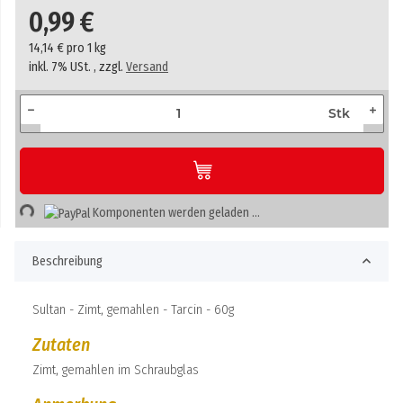
0,99 €
14,14 € pro 1 kg
inkl. 7% USt. , zzgl.
Versand
Stk
ading...
Komponenten werden geladen ...
Beschreibung
Sultan - Zimt, gemahlen - Tarcin - 60g
Zutaten
Zimt, gemahlen im Schraubglas