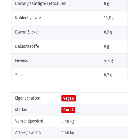
Davon gesättigte Fettsäuren
0 g
Kohlenhydrate
14,8 g
Davon Zucker
0,3 g
Ballaststoffe
0 g
Eiweiss
4,8 g
Salz
0,7 g
Produkteigenschaft
Wert
Eigenschaften:
Vegan
Marke:
Doruk
Versandgewicht:
0,48 kg
Artikelgewicht:
0,40
kg