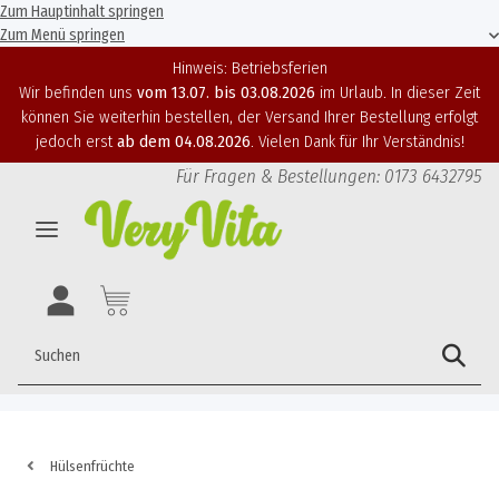
Zum Hauptinhalt springen
Zum Menü springen
Hinweis: Betriebsferien
Wir befinden uns
vom 13.07. bis 03.08.2026
im Urlaub. In dieser Zeit
können Sie weiterhin bestellen, der Versand Ihrer Bestellung erfolgt
jedoch erst
ab dem 04.08.2026
. Vielen Dank für Ihr Verständnis!
Für Fragen & Bestellungen: 0173 6432795
Hülsenfrüchte