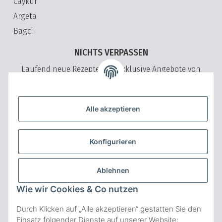
Caykur
Argeta
Bagci
NICHTS VERPASSEN
Laufend neue Rezepte und exklusive Angebote von
VeryVita
Bitte senden Sie mir entsprechend Ihrer
Datenschutzerklärung
regelmäßig und jederzeit widerruflich Informationen zu Ihrem
Alle akzeptieren
Produktsortiment per E-Mail zu.
ABONNIEREN
Konfigurieren
NICHTS VERPASSEN Abonnieren
ZAHLUNGSARTEN
Ablehnen
Wie wir Cookies & Co nutzen
Durch Klicken auf „Alle akzeptieren“ gestatten Sie den
Einsatz folgender Dienste auf unserer Website: