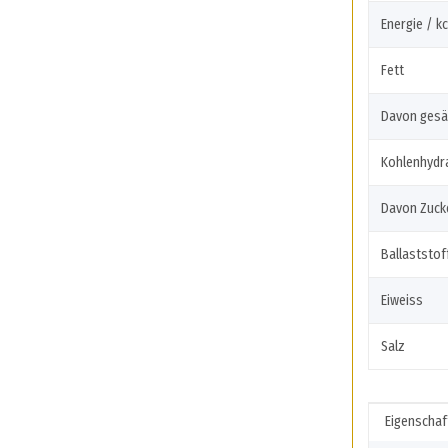
Energie / kc
Fett
Davon gesä
Kohlenhydr
Davon Zuck
Ballaststof
Eiweiss
Salz
Produkte
Wert
Eigenschaf