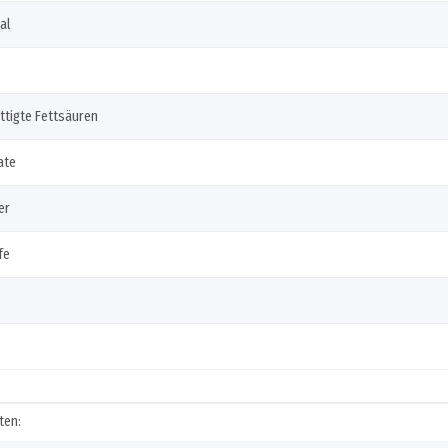
al
ttigte Fettsäuren
ate
er
fe
igenschaft
ten: