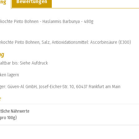
Bewertungen
ung
ekochte Pinto Bohnen - Haslanmis Barbunya - 480g
kochte Pinto Bohnen, Salz, Antioxidationsmittel: Ascorbinsäure (E300)
ng
altbar bis: Siehe Aufdruck
ken lagern
ger: Güven-Al GmbH, Josef-Eicher-Str. 10, 60437 Frankfurt am Main
e
tliche Nährwerte
pro 100g)