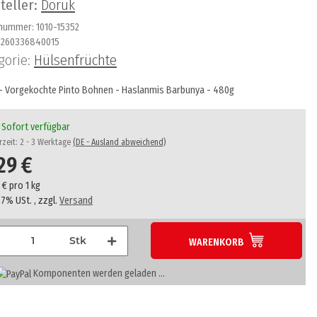
teller:
Doruk
lnummer:
1010-15352
260336840015
gorie:
Hülsenfrüchte
- Vorgekochte Pinto Bohnen - Haslanmis Barbunya - 480g
Sofort verfügbar
rzeit:
2 - 3 Werktage
(DE - Ausland abweichend)
29 €
 € pro 1 kg
. 7% USt. , zzgl.
Versand
Stk
WARENKORB
..
Komponenten werden geladen ...