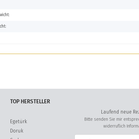
icht:
cht:
TOP HERSTELLER
Laufend neue Rez
Bitte senden Sie mir entspr
Egetürk
widerruflich Infor
Doruk