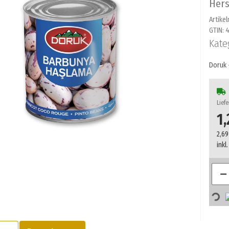
Hers
Artike
GTIN:
4
Kate
Doruk 
Liefe
1,
2,69
inkl
Loading.