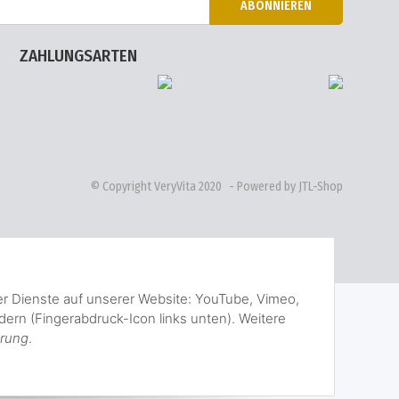
ABONNIEREN
ZAHLUNGSARTEN
© Copyright VeryVita 2020
- Powered by JTL-Shop
der Dienste auf unserer Website: YouTube, Vimeo,
ern (Fingerabdruck-Icon links unten). Weitere
ärung
.