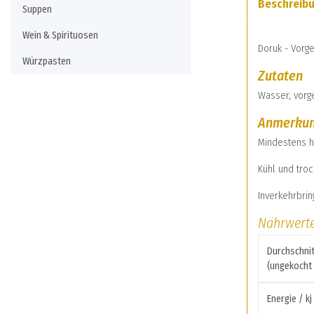
Beschreib
Suppen
Wein & Spirituosen
Doruk - Vorg
Würzpasten
Zutaten
Wasser, vorge
Anmerku
Mindestens h
Kühl und troc
Inverkehrbrin
Nährwert
Durchschnit
(ungekocht 
Energie / kj