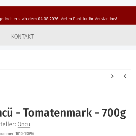
t jedoch erst
ab dem 04.08.2026
. Vielen Dank für Ihr Verständnis!
KONTAKT
cü - Tomatenmark - 700g
teller:
Öncü
lnummer:
1010-13096