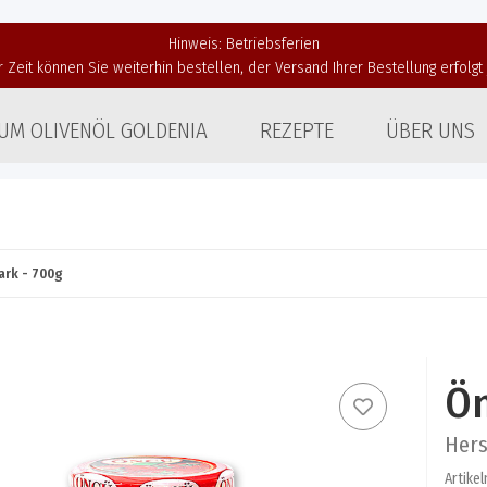
Hinweis: Betriebsferien
r Zeit können Sie weiterhin bestellen, der Versand Ihrer Bestellung erfolg
UM OLIVENÖL GOLDENIA
REZEPTE
ÜBER UNS
rk - 700g
Ön
Hers
Artike