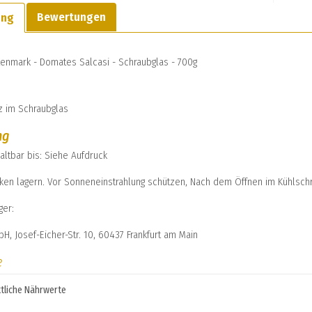
Bewertungen
ung
enmark - Domates Salcasi - Schraubglas - 700g
z im Schraubglas
ng
altbar bis: Siehe Aufdruck
cken lagern. Vor Sonneneinstrahlung schützen, Nach dem Öffnen im Kühlsc
ger:
, Josef-Eicher-Str. 10, 60437 Frankfurt am Main
e
tliche Nährwerte