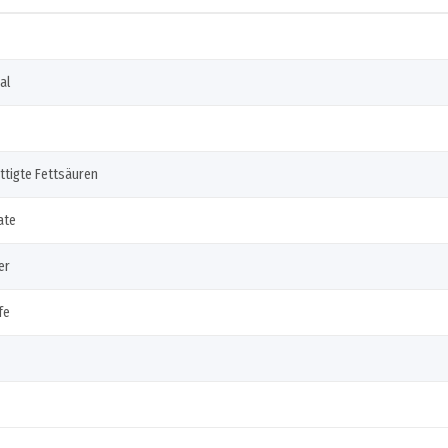
al
ttigte Fettsäuren
ate
er
fe