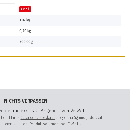
Öncü
1,02 kg
0,70
kg
700,00 g
NICHTS VERPASSEN
epte und exklusive Angebote von VeryVita
echend Ihrer
Datenschutzerklärung
regelmäßig und jederzeit
mationen zu Ihrem Produktsortiment per E-Mail zu.