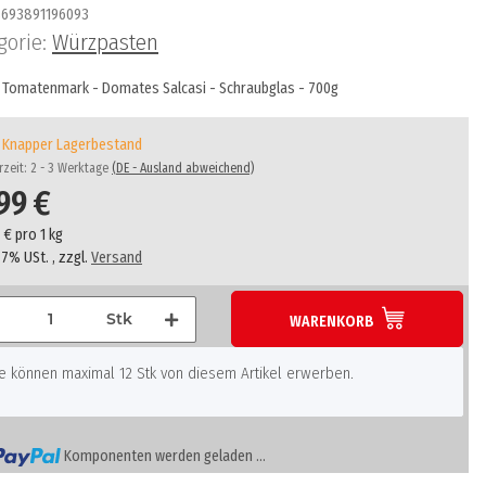
693891196093
gorie:
Würzpasten
 Tomatenmark - Domates Salcasi - Schraubglas - 700g
Knapper Lagerbestand
rzeit:
2 - 3 Werktage
(DE - Ausland abweichend)
99 €
 € pro 1 kg
. 7% USt. , zzgl.
Versand
Stk
WARENKORB
e können maximal 12 Stk von diesem Artikel erwerben.
Komponenten werden geladen ...