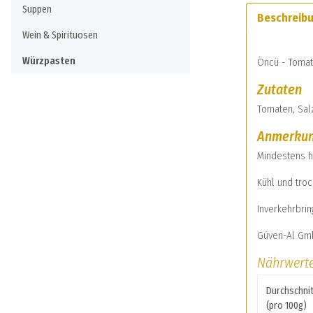
Suppen
Beschreib
Wein & Spirituosen
Würzpasten
Öncü - Tomat
Zutaten
Tomaten, Sal
Anmerku
Mindestens h
Kühl und tro
Inverkehrbrin
Güven-Al GmbH
Nährwert
Durchschnit
(pro 100g)