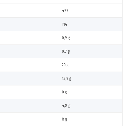
477
114
0,9 g
0,7 g
20 g
13,9 g
0 g
4,8 g
8 g