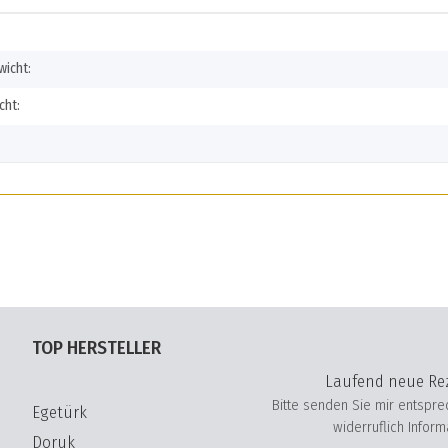
igenschaft
icht:
cht:
TOP HERSTELLER
Laufend neue Rez
Bitte senden Sie mir entspr
Egetürk
widerruflich Infor
Doruk