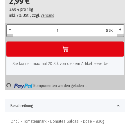
2,99 €
3,60 € pro 1 kg
inkl. 7% USt. , zzgl.
Versand
Stk
x
Sie können maximal 20 Stk von diesem Artikel erwerben.
Loading...
Komponenten werden geladen ...
Beschreibung
Öncü - Tomatenmark - Domates Salcasi - Dose - 830g