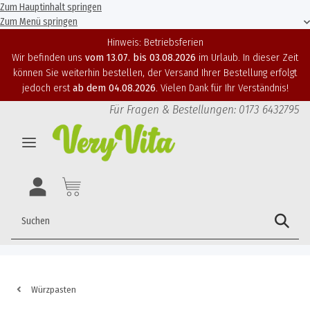
Zum Hauptinhalt springen
Zum Menü springen
Hinweis: Betriebsferien
Wir befinden uns
vom 13.07. bis 03.08.2026
im Urlaub. In dieser Zeit
können Sie weiterhin bestellen, der Versand Ihrer Bestellung erfolgt
jedoch erst
ab dem 04.08.2026
. Vielen Dank für Ihr Verständnis!
Für Fragen & Bestellungen: 0173 6432795
Würzpasten