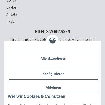
Doruk
Caykur
Argeta
Bagci
NICHTS VERPASSEN
Laufend neue Rezepte und exklusive Angebote von
VeryVita
Bitte senden Sie mir entsprechend Ihrer
Datenschutzerklärung
regelmäßig und jederzeit widerruflich Informationen zu Ihrem
Alle akzeptieren
Produktsortiment per E-Mail zu.
ABONNIEREN
Konfigurieren
NICHTS VERPASSEN Abonnieren
ZAHLUNGSARTEN
Ablehnen
Wie wir Cookies & Co nutzen