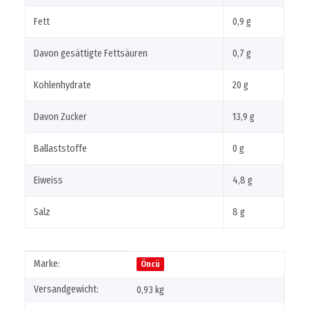
Fett
0,9 g
Davon gesättigte Fettsäuren
0,7 g
Kohlenhydrate
20 g
Davon Zucker
13,9 g
Ballaststoffe
0 g
Eiweiss
4,8 g
Salz
8 g
Produkteigenschaft
Wert
Marke:
Öncü
Versandgewicht:
0,93 kg